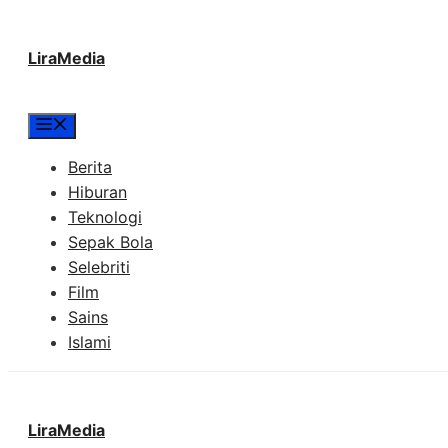
Langsung
LiraMedia
ke
isi
Menu
Berita
Hiburan
Teknologi
Sepak Bola
Selebriti
Film
Sains
Islami
LiraMedia