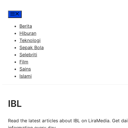
Menu
Berita
Hiburan
Teknologi
Sepak Bola
Selebriti
Film
Sains
Islami
IBL
Read the latest articles about IBL on LiraMedia. Get da
information every day.