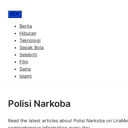
Menu
Berita
Hiburan
Teknologi
Sepak Bola
Selebriti
Film
Sains
Islami
Polisi Narkoba
Read the latest articles about Polisi Narkoba on LiraMed
comprehensive information every day.