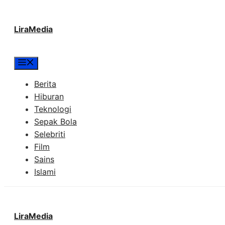
Langsung
LiraMedia
ke
isi
Menu
Berita
Hiburan
Teknologi
Sepak Bola
Selebriti
Film
Sains
Islami
LiraMedia