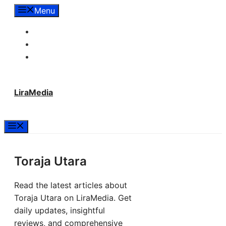
Langsung
Menu
ke
Tentang Lira Media
isi
Redaksi
Hubungi Kami
LiraMedia
Menu
Toraja Utara
Read the latest articles about
Toraja Utara on LiraMedia. Get
daily updates, insightful
reviews, and comprehensive