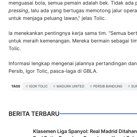
menguasai bola, semua pemain adalah bek. Tidak ada 
pressing
, lalu ada yang bertugas memotong jalur oper
untuk menjaga peluang lawan,” jelas Tolic.
Ia menekankan pentingnya kerja sama tim. “Semua ber
untuk meraih kemenangan. Mereka bermain sebagai tim 
Tolic.
Informasi lengkap mengenai jalannya pertandingan dan 
Persib, Igor Tolic, pasca-laga di GBLA.
TAGS
IGOR TOLIC
MADURA UNITED
PERSIB BANDUNG
SU
BERITA TERBARU
Klasemen Liga Spanyol: Real Madrid Ditahan