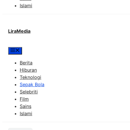
Islami
LiraMedia
Menu
Berita
Hiburan
Teknologi
Sepak Bola
Selebriti
Film
Sains
Islami