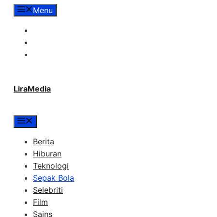
Langsung
Menu
ke
Tentang Lira Media
isi
Redaksi
Hubungi Kami
LiraMedia
Menu
Berita
Hiburan
Teknologi
Sepak Bola
Selebriti
Film
Sains