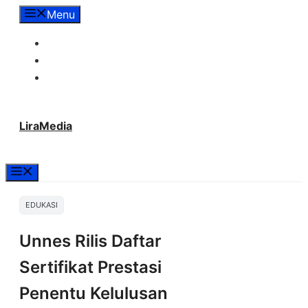
Langsung
Menu
ke
Tentang Lira Media
isi
Redaksi
Hubungi Kami
LiraMedia
Menu
EDUKASI
Unnes Rilis Daftar
Sertifikat Prestasi
Penentu Kelulusan