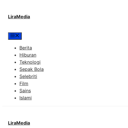
Langsung
LiraMedia
ke
isi
Menu
Berita
Hiburan
Teknologi
Sepak Bola
Selebriti
Film
Sains
Islami
LiraMedia