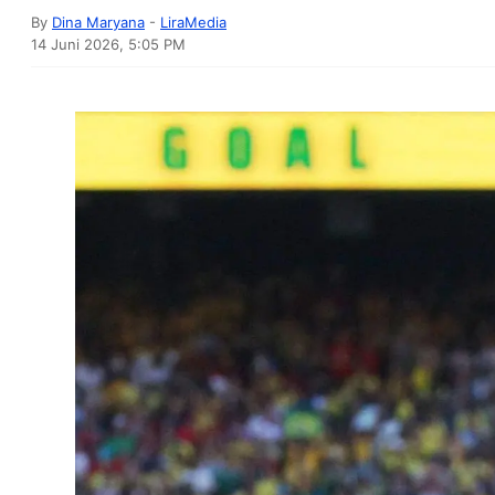
By
Dina Maryana
-
LiraMedia
14 Juni 2026, 5:05 PM