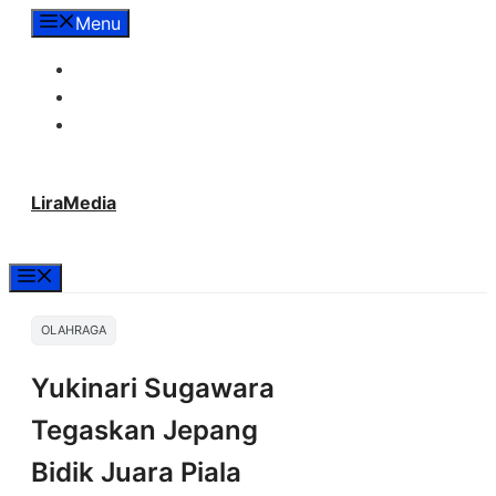
Langsung
Menu
ke
Tentang Lira Media
isi
Redaksi
Hubungi Kami
LiraMedia
Menu
OLAHRAGA
Yukinari Sugawara
Tegaskan Jepang
Bidik Juara Piala