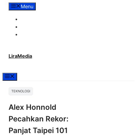
Langsung
Menu
ke
Tentang Lira Media
isi
Redaksi
Hubungi Kami
LiraMedia
Menu
TEKNOLOGI
Alex Honnold
Pecahkan Rekor:
Panjat Taipei 101