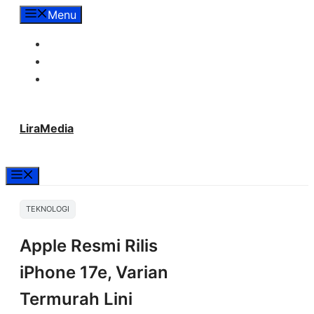
Langsung
Menu
ke
Tentang Lira Media
isi
Redaksi
Hubungi Kami
LiraMedia
Menu
TEKNOLOGI
Apple Resmi Rilis
iPhone 17e, Varian
Termurah Lini