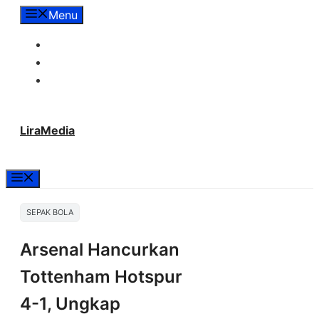
Langsung
Menu
ke
Tentang Lira Media
isi
Redaksi
Hubungi Kami
LiraMedia
Menu
SEPAK BOLA
Arsenal Hancurkan
Tottenham Hotspur
4-1, Ungkap