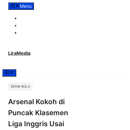
Langsung
Menu
ke
Tentang Lira Media
isi
Redaksi
Hubungi Kami
LiraMedia
Menu
SEPAK BOLA
Arsenal Kokoh di
Puncak Klasemen
Liga Inggris Usai