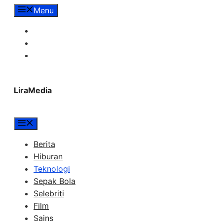
Langsung
Menu
ke
Tentang Lira Media
isi
Redaksi
Hubungi Kami
LiraMedia
Menu
Berita
Hiburan
Teknologi
Sepak Bola
Selebriti
Film
Sains