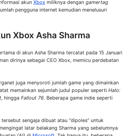
informasi akun
Xbox
miliknya dengan
gamertag
jumlah pengguna internet kemudian menelusuri
kun Xbox Asha Sharma
rtama di akun Asha Sharma tercatat pada 15 Januari
uman dirinya sebagai CEO Xbox, memicu perdebatan
rganet juga menyoroti jumlah game yang dimainkan
catat memainkan sejumlah judul populer seperti
Halo:
t
, hingga
Fallout 76
. Beberapa game indie seperti
ersebut sengaja dibuat atau “dipoles” untuk
l mengingat latar belakang Sharma yang sebelumnya
buatan (AI) di
Microsoft
. Tak hanya itu, beberapa