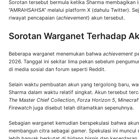
Sorotan tersebut bermula ketika Sharma membagikan 
“AMRAHSAHSA” melalui platform X (dahulu Twitter). Se
riwayat pencapaian (
achievement
) akun tersebut.
Sorotan Warganet Terhadap A
Beberapa warganet menemukan bahwa
achievement
pe
2026. Tanggal ini sekitar lima pekan sebelum pengum
di media sosial dan forum seperti Reddit.
Selain waktu pembuatan akun yang tergolong baru, wa
Sharma dalam waktu relatif singkat. Akun tersebut ter
The Master Chief Collection
,
Forza Horizon 5
,
Minecraf
Firewatch
juga disebut telah ditamatkan sepenuhnya.
Sebagian warganet kemudian berspekulasi bahwa akun t
membangun citra sebagai
gamer
. Spekulasi ini muncu
lebih banyak berkutat di bidang bisnis dan kecerdasan 