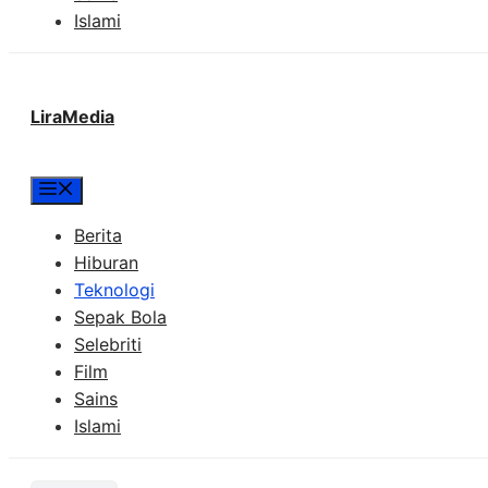
Islami
LiraMedia
Menu
Berita
Hiburan
Teknologi
Sepak Bola
Selebriti
Film
Sains
Islami