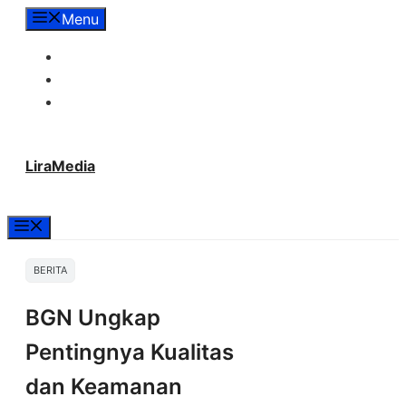
Langsung
Menu
ke
Tentang Lira Media
isi
Redaksi
Hubungi Kami
LiraMedia
Menu
BERITA
BGN Ungkap
Pentingnya Kualitas
dan Keamanan