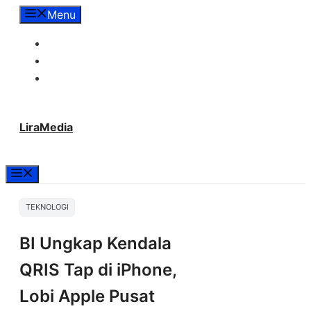
Langsung
Menu
ke
Tentang Lira Media
isi
Redaksi
Hubungi Kami
LiraMedia
Menu
TEKNOLOGI
BI Ungkap Kendala
QRIS Tap di iPhone,
Lobi Apple Pusat