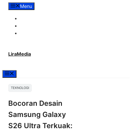
Langsung
Menu
ke
Tentang Lira Media
isi
Redaksi
Hubungi Kami
LiraMedia
Menu
TEKNOLOGI
Bocoran Desain
Samsung Galaxy
S26 Ultra Terkuak: