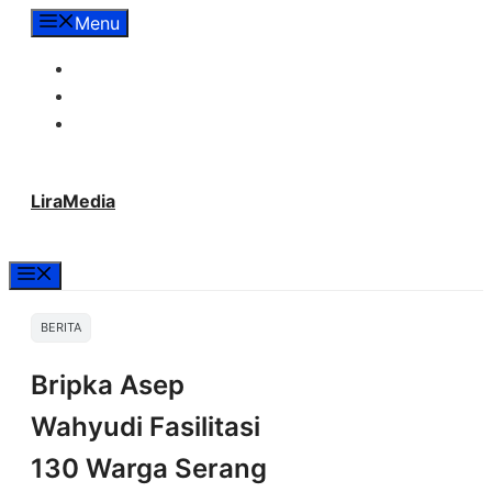
Langsung
Menu
ke
Tentang Lira Media
isi
Redaksi
Hubungi Kami
LiraMedia
Menu
BERITA
Bripka Asep
Wahyudi Fasilitasi
130 Warga Serang