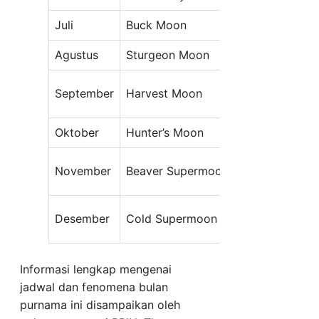
Juli
Buck Moon
Rabu, 29 Jul
Agustus
Sturgeon Moon
Jumat, 28 A
Sabtu, 26 S
September
Harvest Moon
2026
Oktober
Hunter’s Moon
Senin, 26 O
Selasa, 24 
November
Beaver Supermoon
2026
Kamis, 24 D
Desember
Cold Supermoon
2026
Informasi lengkap mengenai
jadwal dan fenomena bulan
purnama ini disampaikan oleh