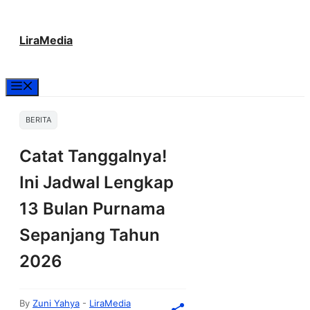
Langsung
LiraMedia
ke
isi
Menu
BERITA
Catat Tanggalnya!
Ini Jadwal Lengkap
13 Bulan Purnama
Sepanjang Tahun
2026
By
Zuni Yahya
-
LiraMedia