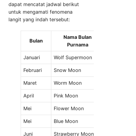
dapat mencatat jadwal berikut
untuk mengamati fenomena
langit yang indah tersebut:
Nama Bulan
Bulan
Tan
Purnama
Januari
Wolf Supermoon
Sabtu, 3 Jan
Februari
Snow Moon
Senin, 2 Feb
Maret
Worm Moon
Selasa, 3 M
April
Pink Moon
Kamis, 2 Apr
Mei
Flower Moon
Sabtu, 2 Me
Mei
Blue Moon
Minggu, 31 
Juni
Strawberry Moon
Selasa, 30 J