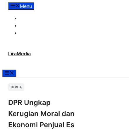
Langsung
Menu
ke
Tentang Lira Media
isi
Redaksi
Hubungi Kami
LiraMedia
Menu
BERITA
DPR Ungkap
Kerugian Moral dan
Ekonomi Penjual Es