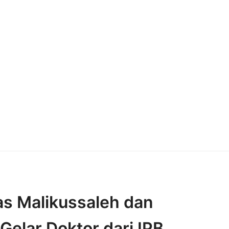
as Malikussaleh dan
elar Doktor dari IPB