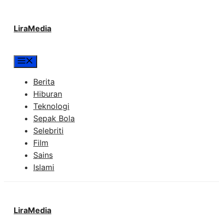
Langsung
LiraMedia
ke
isi
Menu
Berita
Hiburan
Teknologi
Sepak Bola
Selebriti
Film
Sains
Islami
LiraMedia