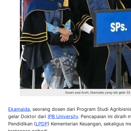
Dosen asal Aceh, Ekamaida yang raih gelar S3 
Ekamaida
, seorang dosen dari Program Studi Agribisnis
gelar Doktor dari
IPB University
. Pencapaian ini dirai
Pendidikan (
LPDP
) Kementerian Keuangan, sekaligus m
tantangan pribadi.