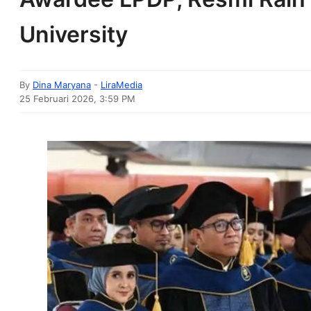
University
By
Dina Maryana
-
LiraMedia
25 Februari 2026, 3:59 PM