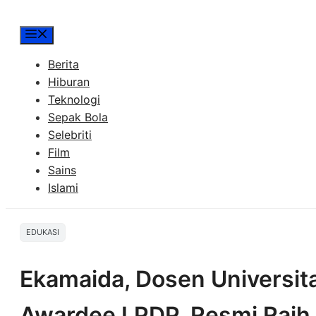
Menu
Berita
Hiburan
Teknologi
Sepak Bola
Selebriti
Film
Sains
Islami
EDUKASI
Ekamaida, Dosen Universit
Awardee LPDP, Resmi Raih G