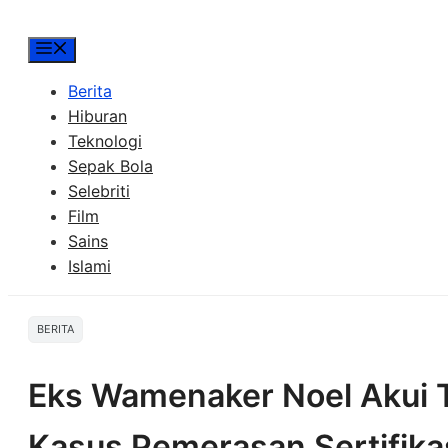
Menu
Berita
Hiburan
Teknologi
Sepak Bola
Selebriti
Film
Sains
Islami
BERITA
Eks Wamenaker Noel Akui T
Kasus Pemerasan Sertifika