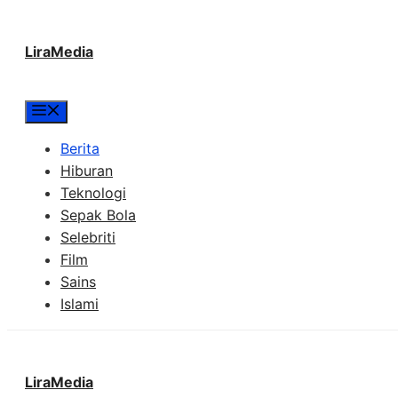
Langsung
LiraMedia
ke
isi
Menu
Berita
Hiburan
Teknologi
Sepak Bola
Selebriti
Film
Sains
Islami
LiraMedia