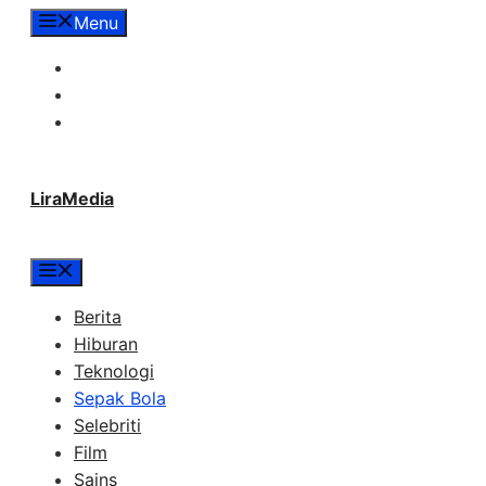
Langsung
Menu
ke
Tentang Lira Media
isi
Redaksi
Hubungi Kami
LiraMedia
Menu
Berita
Hiburan
Teknologi
Sepak Bola
Selebriti
Film
Sains