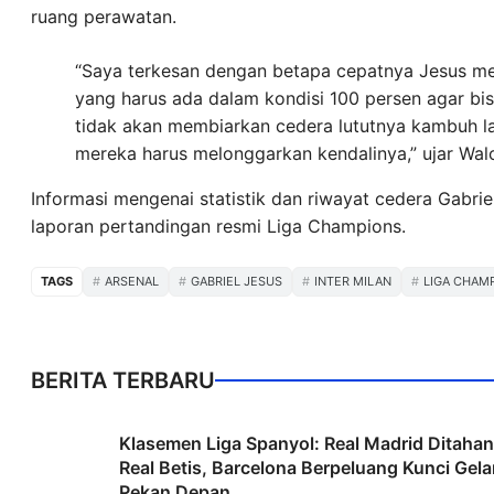
ruang perawatan.
“Saya terkesan dengan betapa cepatnya Jesus mer
yang harus ada dalam kondisi 100 persen agar bi
tidak akan membiarkan cedera lututnya kambuh lag
mereka harus melonggarkan kendalinya,” ujar Wa
Informasi mengenai statistik dan riwayat cedera Gabri
laporan pertandingan resmi Liga Champions.
TAGS
ARSENAL
GABRIEL JESUS
INTER MILAN
LIGA CHAM
BERITA TERBARU
Klasemen Liga Spanyol: Real Madrid Ditahan
Real Betis, Barcelona Berpeluang Kunci Gela
Pekan Depan