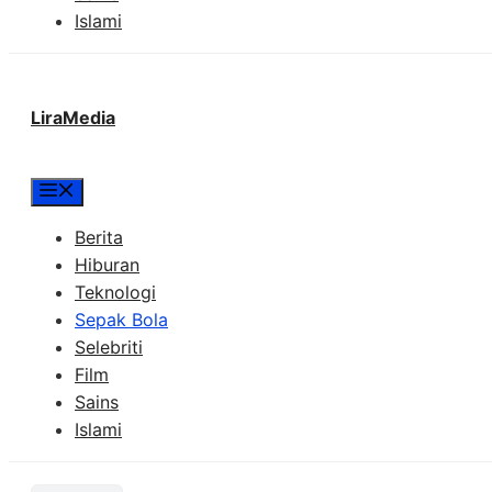
Islami
LiraMedia
Menu
Berita
Hiburan
Teknologi
Sepak Bola
Selebriti
Film
Sains
Islami