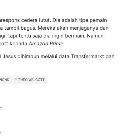
espons cedera lutut. Dia adalah tipe pemain
sa tampil bagus. Mereka akan menjaganya dan
i, tapi tentu saja dia ingin bermain. Namun,
lcott kepada
Amazon Prime
.
el Jesus dihimpun melalui data Transfermarkt dan
PIONS
THEO WALCOTT
r