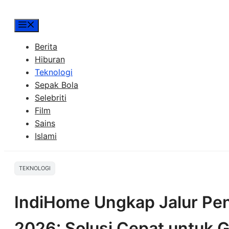
Menu
Berita
Hiburan
Teknologi
Sepak Bola
Selebriti
Film
Sains
Islami
TEKNOLOGI
IndiHome Ungkap Jalur P
2026: Solusi Cepat untuk