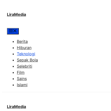
Langsung
LiraMedia
ke
isi
Menu
Berita
Hiburan
Teknologi
Sepak Bola
Selebriti
Film
Sains
Islami
LiraMedia