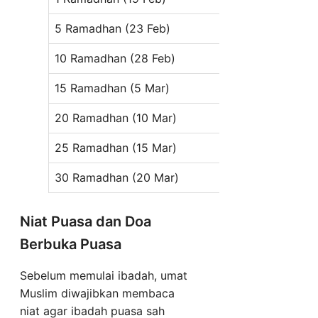
5 Ramadhan (23 Feb)
04:21 WIB
0
10 Ramadhan (28 Feb)
04:22 WIB
0
15 Ramadhan (5 Mar)
04:23 WIB
0
20 Ramadhan (10 Mar)
04:23 WIB
0
25 Ramadhan (15 Mar)
04:23 WIB
0
30 Ramadhan (20 Mar)
04:22 WIB
0
Niat Puasa dan Doa
Berbuka Puasa
Sebelum memulai ibadah, umat
Muslim diwajibkan membaca
niat agar ibadah puasa sah