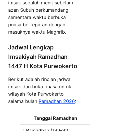
imsak sepuluh menit sebelum
azan Subuh berkumandang,
sementara waktu berbuka
puasa bertepatan dengan
masuknya waktu Maghrib.
Jadwal Lengkap
Imsakiyah Ramadhan
1447 H Kota Purwokerto
Berikut adalah rincian jadwal
imsak dan buka puasa untuk
wilayah Kota Purwokerto
selama bulan
Ramadhan 2026
:
Tanggal Ramadhan
Imsak
1 Ramadhan (19 Feb)
04:21 WIB
0