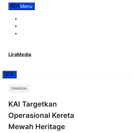
Langsung
Menu
ke
Tentang Lira Media
isi
Redaksi
Hubungi Kami
LiraMedia
Menu
FINANSIAL
KAI Targetkan
Operasional Kereta
Mewah Heritage