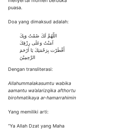
menyertai momen berbuka
puasa.
Doa yang dimaksud adalah:
اللّهُمَّ لَكَ صُمْتُ وَبِكَ
آمَنْتُ وَعَلَى رِزْقِكَ
أَفْطَرْت بِرَحْمَتِكَ يَا اَرْحَمَ
الرَّحِمِيْنَ
Dengan transliterasi:
Allahummalakasumtu wabika
aamantu wa’alarizqika afthortu
birohmatikaya ar-hamarrahimin
Yang memiliki arti:
“Ya Allah Dzat yang Maha