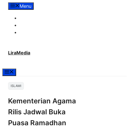
Langsung
Menu
ke
Tentang Lira Media
isi
Redaksi
Hubungi Kami
LiraMedia
Menu
ISLAMI
Kementerian Agama
Rilis Jadwal Buka
Puasa Ramadhan