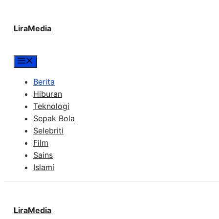
Langsung
LiraMedia
ke
isi
Menu
Berita
Hiburan
Teknologi
Sepak Bola
Selebriti
Film
Sains
Islami
LiraMedia