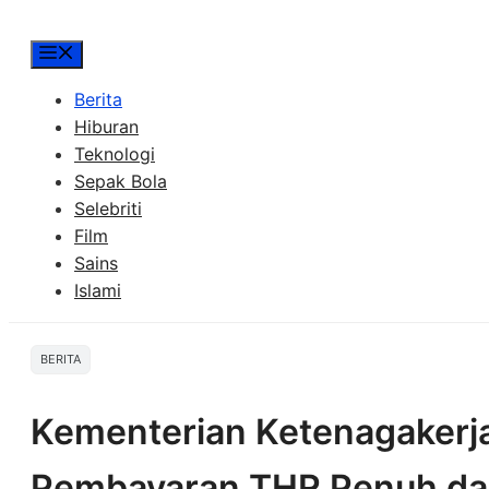
Menu
Berita
Hiburan
Teknologi
Sepak Bola
Selebriti
Film
Sains
Islami
BERITA
Kementerian Ketenagakerj
Pembayaran THR Penuh dan