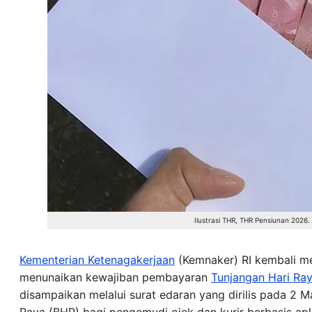
Ilustrasi THR, THR Pensiunan 2026
Kementerian
Ketenagakerjaan
(Kemnaker) RI kembali me
menunaikan kewajiban pembayaran
Tunjangan Hari Ra
disampaikan melalui surat edaran yang dirilis pada 2 
Raya (BHR) bagi pengemudi ojek dan kurir berbasis apli