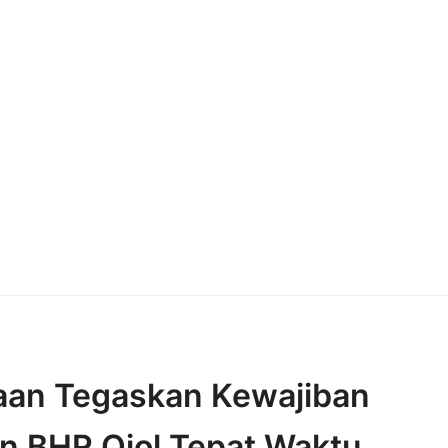
aan Tegaskan Kewajiban
 BHR Ojol Tepat Waktu,