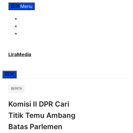
Langsung
Menu
ke
Tentang Lira Media
isi
Redaksi
Hubungi Kami
LiraMedia
Menu
BERITA
Komisi II DPR Cari
Titik Temu Ambang
Batas Parlemen