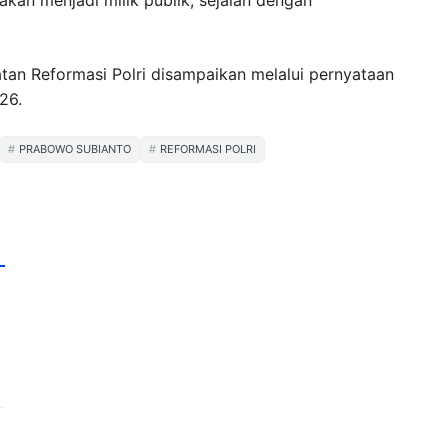
akan menjadi milik publik, sejalan dengan
atan Reformasi Polri disampaikan melalui pernyataan
26.
PRABOWO SUBIANTO
REFORMASI POLRI