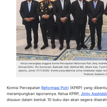
Ketua merangkap anggota Komisi Percepatan Reformasi Polri Jimly Asshiddiq
Ahmad Dofiri, Tito Karnavian, Badrodin Haiti, Mahfud MD, Idham Aziz, Yusr
Jakarta, Jumat (7/11/2025). Komisi yang dibentuk untuk melakukan kajian terh
Prabowo Subianto.
Komisi Percepatan
Reformasi Polri
(KPRP) yang dibentu
merampungkan laporannya. Ketua KPRP,
Jimly Asshiddi
disusun dalam bentuk 10 buku dan akan segera disera