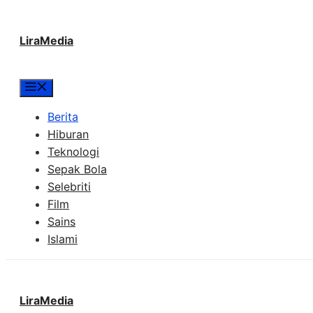
Langsung
LiraMedia
ke
isi
Menu
Berita
Hiburan
Teknologi
Sepak Bola
Selebriti
Film
Sains
Islami
LiraMedia