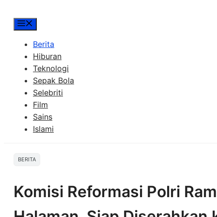
Menu
Berita
Hiburan
Teknologi
Sepak Bola
Selebriti
Film
Sains
Islami
BERITA
Komisi Reformasi Polri Ra
Halaman, Siap Diserahkan