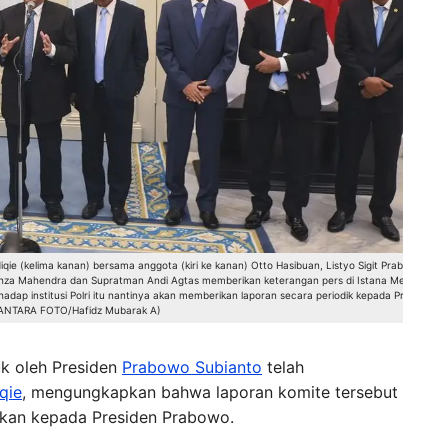
ie (kelima kanan) bersama anggota (kiri ke kanan) Otto Hasibuan, Listyo Sigit Prabowo,
il Ihza Mahendra dan Supratman Andi Agtas memberikan keterangan pers di Istana Merdeka,
adap institusi Polri itu nantinya akan memberikan laporan secara periodik kepada Presiden
(ANTARA FOTO/Hafidz Mubarak A)
k oleh Presiden
Prabowo Subianto
telah
qie
, mengungkapkan bahwa laporan komite tersebut
hkan kepada Presiden Prabowo.