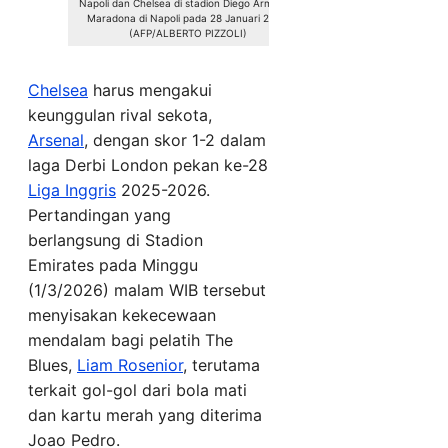
Napoli dan Chelsea di stadion Diego Armando
Maradona di Napoli pada 28 Januari 2026.
(AFP/ALBERTO PIZZOLI)
Chelsea
harus mengakui
keunggulan rival sekota,
Arsenal
, dengan skor 1-2 dalam
laga Derbi London pekan ke-28
Liga Inggris
2025-2026.
Pertandingan yang
berlangsung di Stadion
Emirates pada Minggu
(1/3/2026) malam WIB tersebut
menyisakan kekecewaan
mendalam bagi pelatih The
Blues,
Liam Rosenior
, terutama
terkait gol-gol dari bola mati
dan kartu merah yang diterima
Joao Pedro.