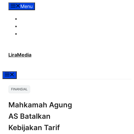
Langsung
Menu
ke
Tentang Lira Media
isi
Redaksi
Hubungi Kami
LiraMedia
Menu
FINANSIAL
Mahkamah Agung
AS Batalkan
Kebijakan Tarif