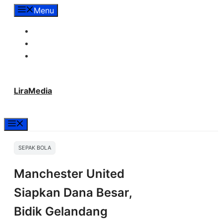
Langsung
Menu
ke
Tentang Lira Media
isi
Redaksi
Hubungi Kami
LiraMedia
Menu
SEPAK BOLA
Manchester United
Siapkan Dana Besar,
Bidik Gelandang