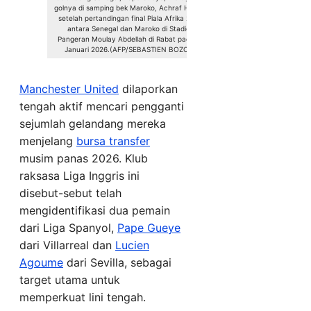
golnya di samping bek Maroko, Achraf Hakimi,
setelah pertandingan final Piala Afrika 2025
antara Senegal dan Maroko di Stadion
Pangeran Moulay Abdellah di Rabat pada 18
Januari 2026.(AFP/SEBASTIEN BOZON)
Manchester United
dilaporkan
tengah aktif mencari pengganti
sejumlah gelandang mereka
menjelang
bursa transfer
musim panas 2026. Klub
raksasa Liga Inggris ini
disebut-sebut telah
mengidentifikasi dua pemain
dari Liga Spanyol,
Pape Gueye
dari Villarreal dan
Lucien
Agoume
dari Sevilla, sebagai
target utama untuk
memperkuat lini tengah.