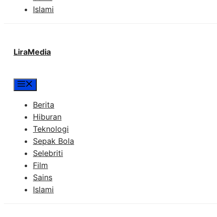
Islami
LiraMedia
Menu
Berita
Hiburan
Teknologi
Sepak Bola
Selebriti
Film
Sains
Islami