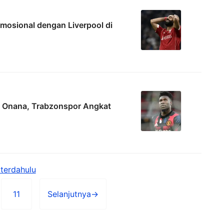
osional dengan Liverpool di
e Onana, Trabzonspor Angkat
terdahulu
11
Selanjutnya
→
Halaman