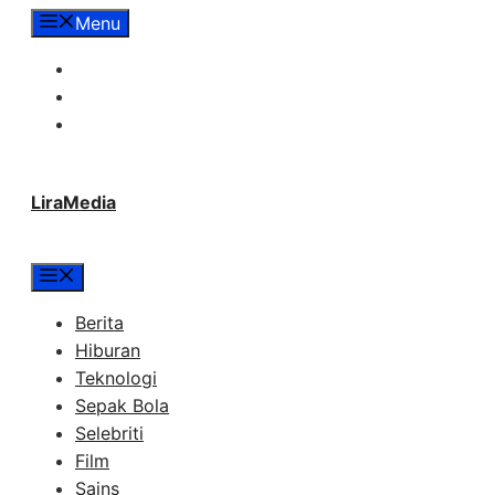
Langsung
Menu
ke
Tentang Lira Media
isi
Redaksi
Hubungi Kami
LiraMedia
Menu
Berita
Hiburan
Teknologi
Sepak Bola
Selebriti
Film
Sains