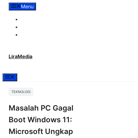
Langsung
Menu
ke
Tentang Lira Media
isi
Redaksi
Hubungi Kami
LiraMedia
Menu
TEKNOLOGI
Masalah PC Gagal
Boot Windows 11:
Microsoft Ungkap