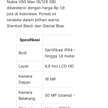
Nubia V80 Max (8/128 GB)
dibanderol dengan harga Rp 1,9
juta di Indonesia. Ponsel ini
tersedia dalam pilihan warna
Stardust Black dan Glacial Blue.
Spesifikasi
Detail
Sertifikasi IP64 (tahan debu dan ci
Bodi
hingga 1,8 meter, bisa dioperasik
Layar
6,9 inci LCD HD+, 120 Hz
refresh 
Kamera
16 MP
Depan
Kamera
50 MP (utama) + 2 MP + 0,08 MP
Belakang