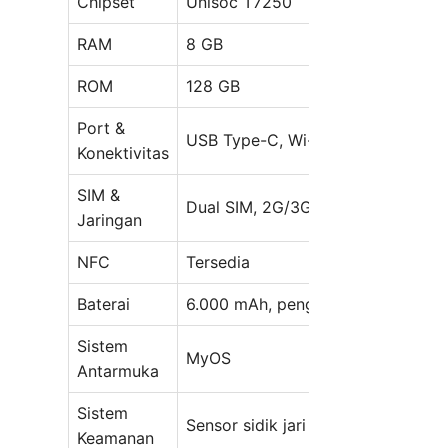
Chipset
Unisoc T7250
RAM
8 GB
ROM
128 GB
Port &
USB Type-C, Wi-Fi, Bluetooth 5.2
Konektivitas
SIM &
Dual SIM, 2G/3G/4G
Jaringan
NFC
Tersedia
Baterai
6.000 mAh, pengisian cepat 22,5 
Sistem
MyOS
Antarmuka
Sistem
Sensor sidik jari di tombol daya
Keamanan