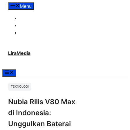
Langsung
Menu
ke
Tentang Lira Media
isi
Redaksi
Hubungi Kami
LiraMedia
Menu
TEKNOLOGI
Nubia Rilis V80 Max
di Indonesia:
Unggulkan Baterai