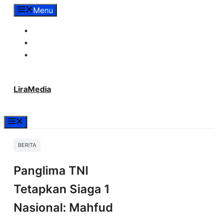
Langsung
Menu
ke
Tentang Lira Media
isi
Redaksi
Hubungi Kami
LiraMedia
Menu
BERITA
Panglima TNI
Tetapkan Siaga 1
Nasional: Mahfud