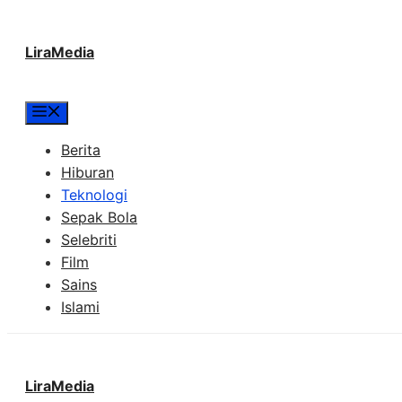
Langsung
LiraMedia
ke
isi
Menu
Berita
Hiburan
Teknologi
Sepak Bola
Selebriti
Film
Sains
Islami
LiraMedia