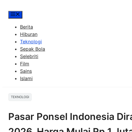
Menu
Berita
Hiburan
Teknologi
Sepak Bola
Selebriti
Film
Sains
Islami
TEKNOLOGI
Pasar Ponsel Indonesia Di
2026, Harga Mulai Rp 1 Jut