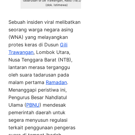
tadarusan di Gili Trawangan, Rabu (18/2/2026).
(dok. Istimewa)
Sebuah insiden viral melibatkan
seorang warga negara asing
(WNA) yang melayangkan
protes keras di Dusun
Gili
Trawangan
, Lombok Utara,
Nusa Tenggara Barat (NTB),
lantaran merasa terganggu
oleh suara tadarusan pada
malam pertama
Ramadan
.
Menanggapi peristiwa ini,
Pengurus Besar Nahdlatul
Ulama (
PBNU
) mendesak
pemerintah daerah untuk
segera menyusun regulasi
terkait penggunaan pengeras