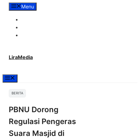
Langsung
Menu
ke
Tentang Lira Media
isi
Redaksi
Hubungi Kami
LiraMedia
Menu
BERITA
PBNU Dorong
Regulasi Pengeras
Suara Masjid di