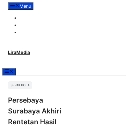
Langsung
Menu
ke
Tentang Lira Media
isi
Redaksi
Hubungi Kami
LiraMedia
Menu
SEPAK BOLA
Persebaya
Surabaya Akhiri
Rentetan Hasil