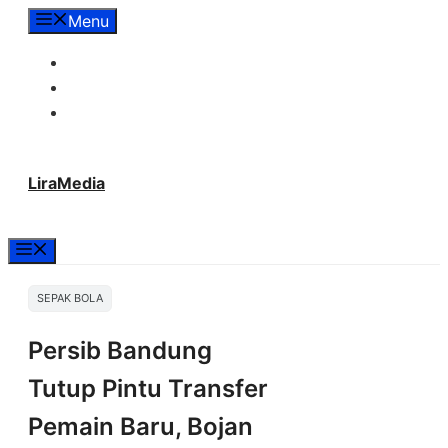
Langsung
Menu
ke
Tentang Lira Media
isi
Redaksi
Hubungi Kami
LiraMedia
Menu
SEPAK BOLA
Persib Bandung
Tutup Pintu Transfer
Pemain Baru, Bojan