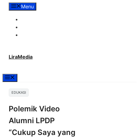
Langsung
Menu
ke
Tentang Lira Media
isi
Redaksi
Hubungi Kami
LiraMedia
Menu
EDUKASI
Polemik Video
Alumni LPDP
“Cukup Saya yang