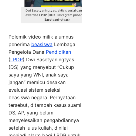
Dwi Sasetyaningtyas, aktivis sosial dan juga
awardee LPDP.(DOK. Instagram pribadi Dwi
Sasetyaningtyas)
Polemik video milik alumnus
penerima
beasiswa
Lembaga
Pengelola Dana
Pendidikan
(
LPDP
) Dwi Sasetyaningtyas
(DS) yang menyebut “Cukup
saya yang WNI, anak saya
jangan” memicu desakan
evaluasi sistem seleksi
beasiswa negara. Pernyataan
tersebut, ditambah kasus suami
DS, AP, yang belum
menyelesaikan pengabdiannya
setelah lulus kuliah, dinilai
menjadi alarm bagi LPDP untuk