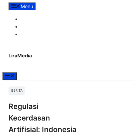
Langsung
Menu
ke
Tentang Lira Media
isi
Redaksi
Hubungi Kami
LiraMedia
Menu
BERITA
Regulasi
Kecerdasan
Artifisial: Indonesia