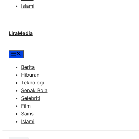
Islami
LiraMedia
Menu
Berita
Hiburan
Teknologi
Sepak Bola
Selebriti
Film
Sains
Islami