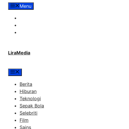
Langsung
Menu
ke
Tentang Lira Media
isi
Redaksi
Hubungi Kami
LiraMedia
Menu
Berita
Hiburan
Teknologi
Sepak Bola
Selebriti
Film
Sains