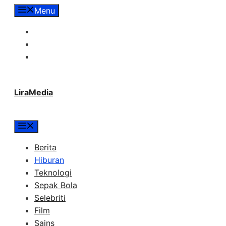
Langsung
Menu
ke
Tentang Lira Media
isi
Redaksi
Hubungi Kami
LiraMedia
Menu
Berita
Hiburan
Teknologi
Sepak Bola
Selebriti
Film
Sains