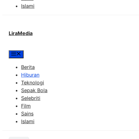
Islami
LiraMedia
Menu
Berita
Hiburan
Teknologi
Sepak Bola
Selebriti
Film
Sains
Islami