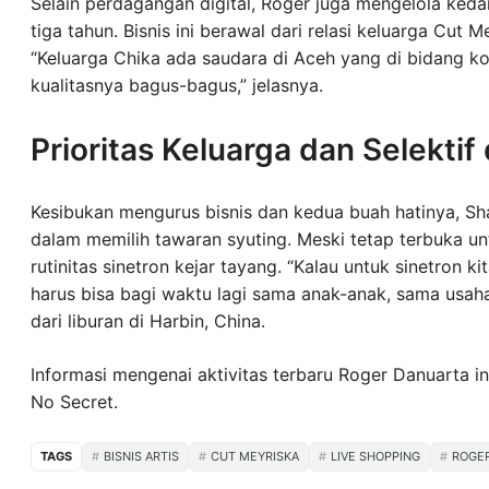
Selain perdagangan digital, Roger juga mengelola keda
tiga tahun. Bisnis ini berawal dari relasi keluarga Cut M
“Keluarga Chika ada saudara di Aceh yang di bidang kopi,
kualitasnya bagus-bagus,” jelasnya.
Prioritas Keluarga dan Selekti
Kesibukan mengurus bisnis dan kedua buah hatinya, Sha
dalam memilih tawaran syuting. Meski tetap terbuka un
rutinitas sinetron kejar tayang. “Kalau untuk sinetron ki
harus bisa bagi waktu lagi sama anak-anak, sama usaha
dari liburan di Harbin, China.
Informasi mengenai aktivitas terbaru Roger Danuarta 
No Secret.
TAGS
BISNIS ARTIS
CUT MEYRISKA
LIVE SHOPPING
ROGE