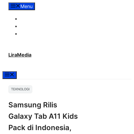
Langsung
Menu
ke
Tentang Lira Media
isi
Redaksi
Hubungi Kami
LiraMedia
Menu
TEKNOLOGI
Samsung Rilis
Galaxy Tab A11 Kids
Pack di Indonesia,