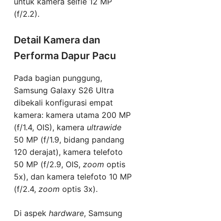
untuk kamera selfie 12 MP
(f/2.2).
Detail Kamera dan
Performa Dapur Pacu
Pada bagian punggung,
Samsung Galaxy S26 Ultra
dibekali konfigurasi empat
kamera: kamera utama 200 MP
(f/1.4, OIS), kamera
ultrawide
50 MP (f/1.9, bidang pandang
120 derajat), kamera telefoto
50 MP (f/2.9, OIS,
zoom
optis
5x), dan kamera telefoto 10 MP
(f/2.4,
zoom
optis 3x).
Di aspek
hardware
, Samsung