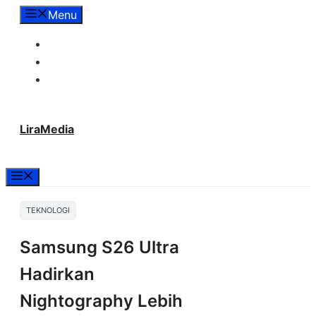
Langsung
Menu
ke
Tentang Lira Media
isi
Redaksi
Hubungi Kami
LiraMedia
Menu
TEKNOLOGI
Samsung S26 Ultra
Hadirkan
Nightography Lebih