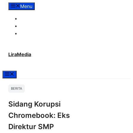
Langsung
Menu
ke
Tentang Lira Media
isi
Redaksi
Hubungi Kami
LiraMedia
Menu
BERITA
Sidang Korupsi
Chromebook: Eks
Direktur SMP