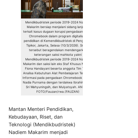
Mendikbudristek periode 2019-2024 Nadiem
Makarim bersiap menjalani sidang lanjutan
terkait kasus dugaan korupsi pengadaan laptop
Chromebook dalam program digitalisasi
pendidikan di Kemendikbudristek di Pengadilan
Tipikor, Jakarta, Selasa (10/3/2026). Sidang
tersebut beragendakan mendengarkan
keterangan saksi mahkota yakni
Mendikbudristek periode 2019-2024 Nadiem
Makarim dan saksi lain eks Staf Khusus Nadiem
Fiona Handayani beserta anggota Tim Teknis
Analisa Kebutuhan Alat Pembelajaran Teknologi
Informasi pada pengadaan Chromebook Stefani
Nadia Purnama dengan terdakwa Ibrahim Arief,
Sri Wahyuningsih, dan Mulyatsyah. ANTARA
FOTO/Fauzan/rwa.(FAUZAN)
Mantan Menteri Pendidikan,
Kebudayaan, Riset, dan
Teknologi (Mendikbudristek)
Nadiem Makarim menjadi