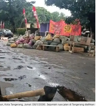
bun, Kota Tangerang, Jumat (30/1/2026). Sejumlah ruas jalan di Tangerang dialihkan hingga