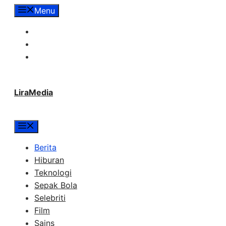
Langsung
Menu
ke
Tentang Lira Media
isi
Redaksi
Hubungi Kami
LiraMedia
Menu
Berita
Hiburan
Teknologi
Sepak Bola
Selebriti
Film
Sains