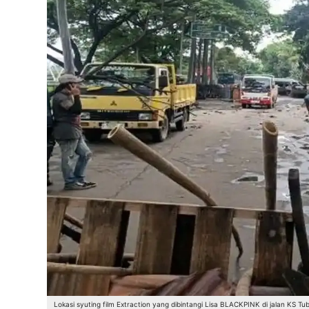
Lokasi syuting film Extraction yang dibintangi Lisa BLACKPINK di jalan KS Tu