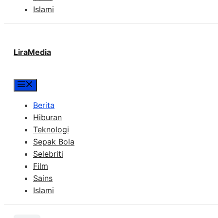
Islami
LiraMedia
Menu
Berita
Hiburan
Teknologi
Sepak Bola
Selebriti
Film
Sains
Islami