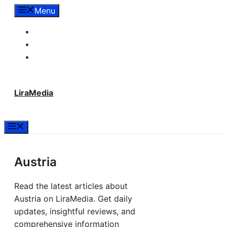
Langsung
Menu
ke
Tentang Lira Media
isi
Redaksi
Hubungi Kami
LiraMedia
Menu
Austria
Read the latest articles about
Austria on LiraMedia. Get daily
updates, insightful reviews, and
comprehensive information