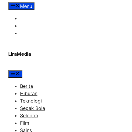
Langsung
Menu
ke
Tentang Lira Media
isi
Redaksi
Hubungi Kami
LiraMedia
Menu
Berita
Hiburan
Teknologi
Sepak Bola
Selebriti
Film
Sains