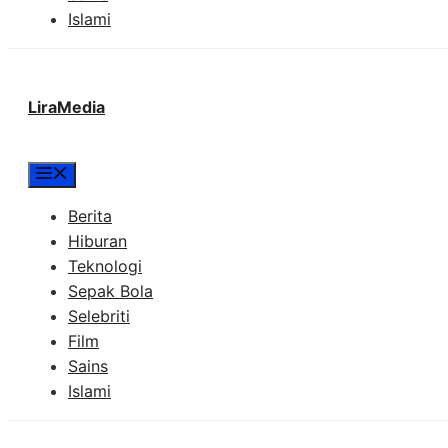
Islami
LiraMedia
Menu
Berita
Hiburan
Teknologi
Sepak Bola
Selebriti
Film
Sains
Islami