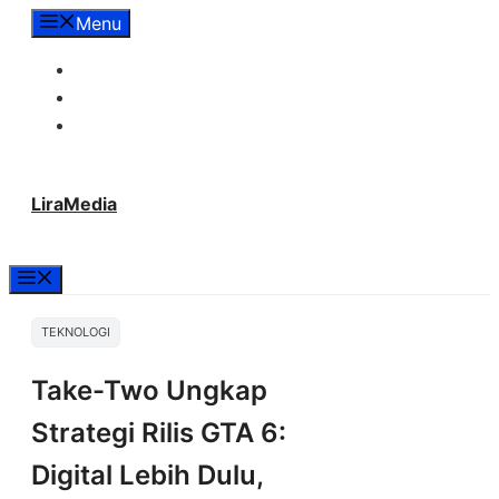
Langsung
Menu
ke
Tentang Lira Media
isi
Redaksi
Hubungi Kami
LiraMedia
Menu
TEKNOLOGI
Take-Two Ungkap
Strategi Rilis GTA 6:
Digital Lebih Dulu,